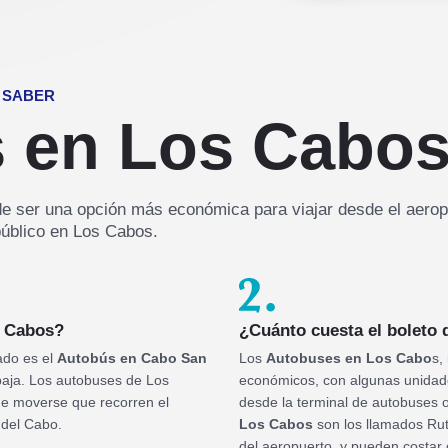
 SABER
 en Los Cabo
 ser una opción más económica para viajar desde el aeropue
público en Los Cabos.
s Cabos?
¿Cuánto cuesta el boleto
zado es el
Autobús en Cabo San
Los
Autobuses en Los Cabo
s,
baja. Los autobuses de Los
económicos, con algunas unidade
de moverse que recorren el
desde la terminal de autobuses 
 del Cabo.
Los Cabos
son los llamados Ruta
del aeropuerto, y pueden costar 