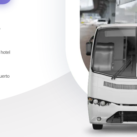
o
 hotel
uerto