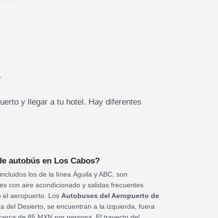
s
rto y llegar a tu hotel. Hay diferentes
 de autobús en Los Cabos?
 incluidos los de la línea Águila y ABC, son
s con aire acondicionado y salidas frecuentes
o el aeropuerto. Los
Autobuses del Aeropuerto de
 del Desierto, se encuentran a la izquierda, fuera
cerca de 85 MXN por persona. El trayecto del