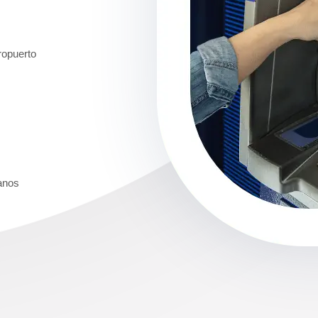
ropuerto
anos