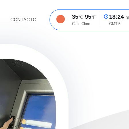
35
95
18:24
°C
°F
h
CONTACTO
Cielo Claro
GMT-5