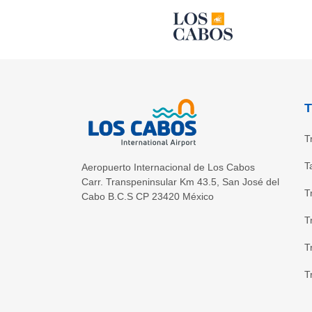
T
T
T
Aeropuerto Internacional de Los Cabos
Carr. Transpeninsular Km 43.5
,
San José del
T
Cabo
B.C.S
CP
23420
México
T
T
T