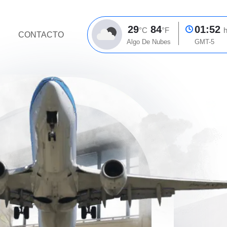
29
84
01:52
°C
°F
h
CONTACTO
Algo De Nubes
GMT-5