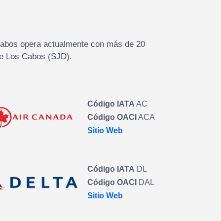
 Cabos opera actualmente con más de 20
 de Los Cabos (SJD).
Código IATA
AC
Código OACI
ACA
Sitio Web
Código IATA
DL
Código OACI
DAL
Sitio Web