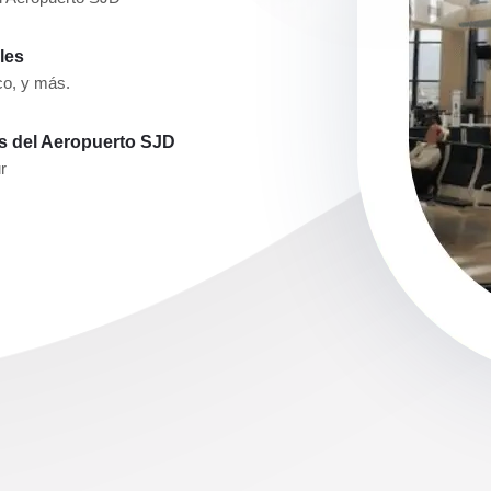
les
co, y más.
es del Aeropuerto SJD
r