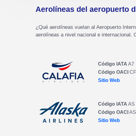
Aerolíneas del aeropuerto 
¿Qué aerolíneas vuelan al Aeropuerto Inter
aerolíneas a nivel nacional e internacional.
Código IATA
A7
Código OACI
CF
Sitio Web
Código IATA
AS
Código OACI
AS
Sitio Web