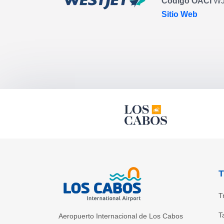
Código OACI
W
Sitio Web
T
T
T
Aeropuerto Internacional de Los Cabos